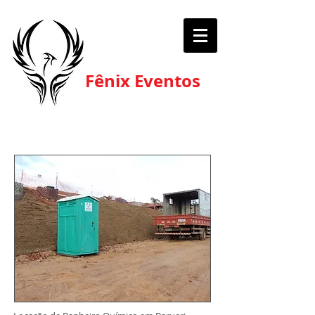
Fênix Eventos
FÊNIX EVENTOS - Locação de Banheiro Químico em
Barueri - SP | Aluguel Sanitário