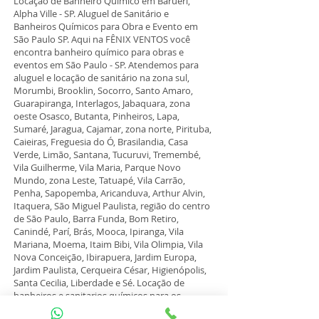
Locação de Banheiro Químico em Barueri,
Alpha Ville - SP
. Aluguel de Sanitário e
Banheiros Químicos para Obra e Evento em
São Paulo SP. Aqui na FÊNIX VENTOS você
encontra banheiro químico para obras e
eventos em São Paulo - SP. Atendemos para
aluguel e locação de sanitário na zona sul,
Morumbi, Brooklin, Socorro, Santo Amaro,
Guarapiranga, Interlagos, Jabaquara, zona
oeste Osasco, Butanta, Pinheiros, Lapa,
Sumaré, Jaragua, Cajamar, zona norte, Pirituba,
Caieiras, Freguesia do Ó, Brasilandia, Casa
Verde, Limão, Santana, Tucuruvi, Tremembé,
Vila Guilherme, Vila Maria, Parque Novo
Mundo, zona Leste, Tatuapé, Vila Carrão,
Penha, Sapopemba, Aricanduva, Arthur Alvin,
Itaquera, São Miguel Paulista, região do centro
de São Paulo, Barra Funda, Bom Retiro,
Canindé, Parí, Brás, Mooca, Ipiranga, Vila
Mariana, Moema, Itaim Bibi, Vila Olimpia, Vila
Nova Conceição, Ibirapuera, Jardim Europa,
Jardim Paulista, Cerqueira César, Higienópolis,
Santa Cecilia, Liberdade e Sé. Locação de
banheiros e sanitarios químicos para os
municipios de Taboão da Serra, Embú das