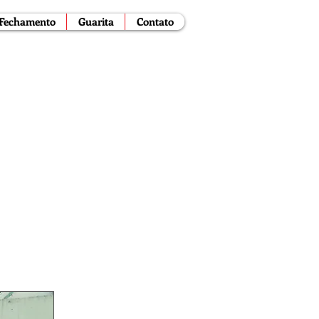
Fechamento
Guarita
Contato
s
nda
-
Gradil
rita
la Sônia - SP