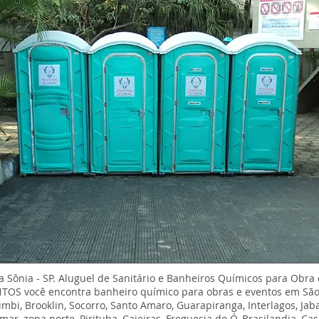
 Sônia - SP.
Aluguel de Sanitário e Banheiros Químicos para Obra 
NTOS você encontra banheiro químico para obras e eventos em São
umbi, Brooklin, Socorro, Santo Amaro, Guarapiranga, Interlagos, Ja
mar, zona norte, Pirituba, Caieiras, Freguesia do Ó, Brasilandia, Ca