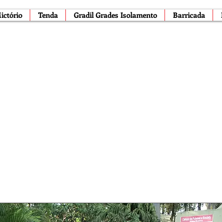
ictório
Tenda
Gradil Grades Isolamento
Barricada
Fênix Evento
cação de Banheiro Químico
-
Te
Barricada
-
Fechamento
-
Gua
S - Aluguel Banheiros Químicos Locação na Vi