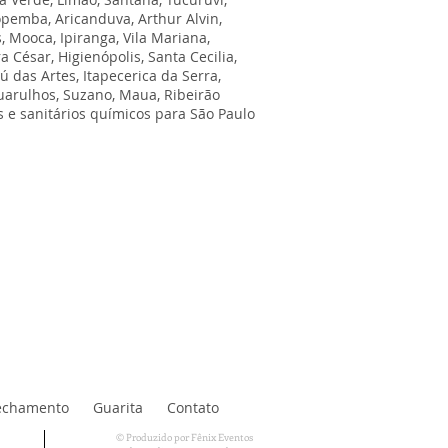
opemba, Aricanduva, Arthur Alvin,
, Mooca, Ipiranga, Vila Mariana,
a César, Higienópolis, Santa Cecilia,
 das Artes, Itapecerica da Serra,
Guarulhos, Suzano, Maua, Ribeirão
 e sanitários químicos para São Paulo
echamento
Guarita
Contato
© Produzido por Fênix Eventos