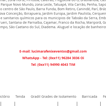
 Parque Novo Mundo, zona Leste, Tatuapé, Vila Carrão, Penha, Sap
do centro de São Paulo, Barra Funda, Bom Retiro, Canindé, Parí, Brás
Nova Conceição, Ibirapuera, Jardim Europa, Jardim Paulista, Cerqueir
e sanitarios químicos para os municipios de Taboão da Serra, Embú
Barueri, Santana de Parnaíba, Cajamar, Franco da Rocha, Mariporã, 
ampo, São Caetano do Sul, Diadema. Aluguel e locação de banheiros
E-mail: lucimarafenixeventos@gmail.com
WhatsApp - Tel: (0xx11) 96284 3036 Oi
Tel: (0xx11) 94990 4043 TIM
ctório
Tenda
Gradil Grades de Isolamento
Barricada
F